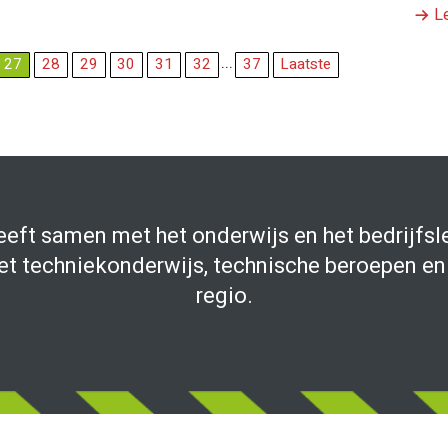
Le
...
27
28
29
30
31
32
37
Laatste
eeft samen met het onderwijs en het bedrijfsl
et techniekonderwijs, technische beroepen en 
regio.