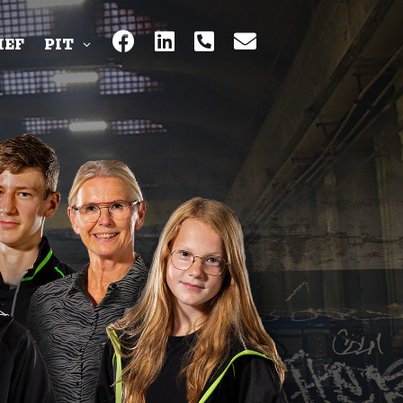
IEF
PIT