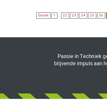
...
Eerste
1
22
23
24
25
26
Passie in Techniek g
blijvende impuls aan h