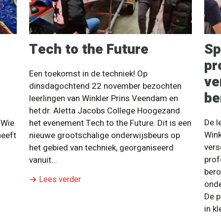
Tech to the Future
Sp
pr
Een toekomst in de techniek! Op
ve
dinsdagochtend 22 november bezochten
be
leerlingen van Winkler Prins Veendam en
het dr. Aletta Jacobs College Hoogezand
De l
 Wie
het evenement Tech to the Future. Dit is een
Wink
heeft
nieuwe grootschalige onderwijsbeurs op
vers
het gebied van techniek, georganiseerd
prof
vanuit...
ber
Lees verder
onde
De p
in k