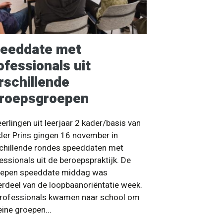
eeddate met
ofessionals uit
rschillende
roepsgroepen
eerlingen uit leerjaar 2 kader/basis van
ler Prins gingen 16 november in
chillende rondes speeddaten met
essionals uit de beroepspraktijk. De
oepen speeddate middag was
rdeel van de loopbaanoriëntatie week.
rofessionals kwamen naar school om
leine groepen...