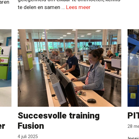
varen
te delen en samen …
Lees meer
Succesvolle training
PI
er
Fusion
28 me
4 juli 2025
Inspi