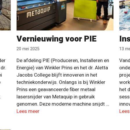
Vernieuwing voor PIE
In
20 mei 2025
13 me
der
De afdeling PIE (Produceren, Installeren en
Vand
dr.
Energie) van Winkler Prins en het dr. Aletta
onde
i
Jacobs College blijft innoveren in het
proj
e
techniekonderwijs. Onlangs is bij Winkler
work
Prins een geavanceerde fiber metaal
het 
k
lasersnijder van Metaquip in gebruik
sess
genomen. Deze moderne machine snijdt …
innov
Lees meer
Lees