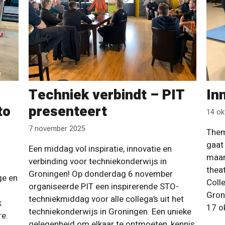
Techniek verbindt – PIT
In
to
presenteert
14 ok
7 november 2025
Them
gaat
Een middag vol inspiratie, innovatie en
maan
verbinding voor techniekonderwijs in
theat
Groningen! Op donderdag 6 november
ge en
Coll
organiseerde PIT een inspirerende STO-
Gron
techniekmiddag voor alle collega’s uit het
k
17 o
techniekonderwijs in Groningen. Een unieke
re.
gelegenheid om elkaar te ontmoeten, kennis