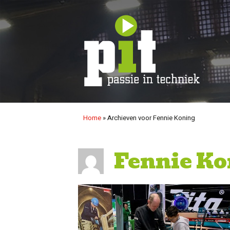
Ga
naar
de
inhoud
Home
»
Archieven voor Fennie Koning
Fennie Ko