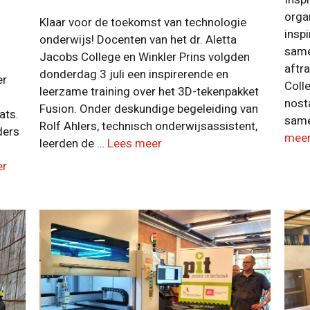
orga
Klaar voor de toekomst van technologie
insp
onderwijs! Docenten van het dr. Aletta
same
Jacobs College en Winkler Prins volgden
aftra
donderdag 3 juli een inspirerende en
er
Coll
leerzame training over het 3D-tekenpakket
nost
Fusion. Onder deskundige begeleiding van
ats.
same
Rolf Ahlers, technisch onderwijsassistent,
ders
mee
leerden de …
Lees meer
er