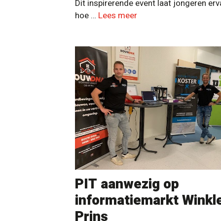
Dit inspirerende event laat jongeren er
hoe …
Lees meer
PIT aanwezig op
informatiemarkt Winkl
Prins