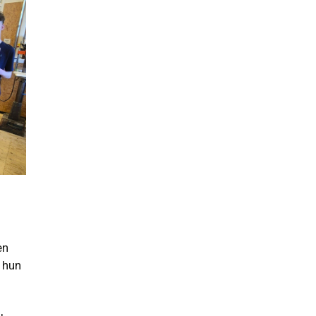
en
 hun