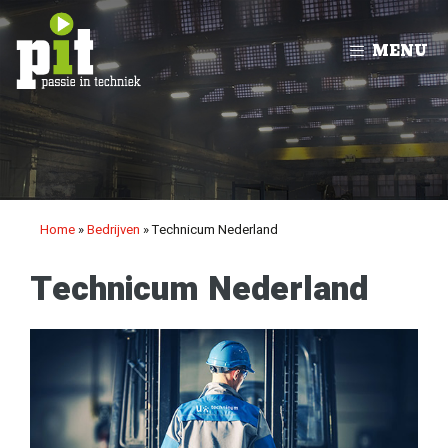
Ga
naar
MENU
de
inhoud
Home
»
Bedrijven
»
Technicum Nederland
Technicum Nederland