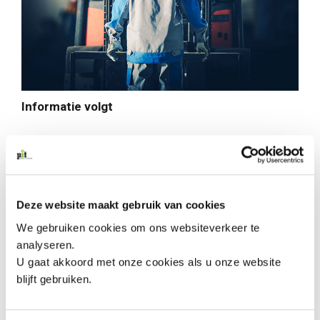
Informatie volgt
Algemene informatie
Deze website maakt gebruik van cookies
We gebruiken cookies om ons websiteverkeer te
Contactgegevens
analyseren.
P.J. Oudweg 61 – 1314 CK ALMERE
U gaat akkoord met onze cookies als u onze website
Telefoonnummer:
blijft gebruiken.
E-mail:
Website: