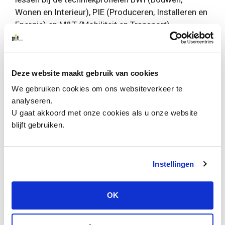
Wonen en Interieur), PIE (Produceren, Installeren en
Energie) en M&T (Mobiliteit en Transport)
waaronder een bandenwissel wedstrijd.
Deze dag heeft ertoe bijgedragen dat een aantal
Deze website maakt gebruik van cookies
meiden geënthousiasmeerd zijn om te kiezen voor
een technisch profiel. Onze samenwerkingspartners
We gebruiken cookies om ons websiteverkeer te
vinden het ook belangrijk dat meer vrouwen kiezen
analyseren.
voor een baan in de techniek.
U gaat akkoord met onze cookies als u onze website
blijft gebruiken.
De bezochte samenwerkingspartners zijn ABS
Cilinders Veendam, BAM, AP Kolham, Nationaal Bus
Museum Hoogezand, Schildersvakopleiding Assen,
Instellingen
SSPB Sappemeer, Vogel Tube Bending Veendam en
Wedeka Industrie Veendam.
OK
Lees het ook op de site van
Midden Groningen