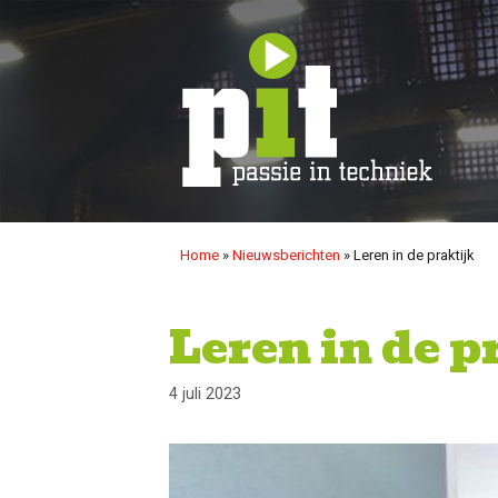
Ga
naar
de
inhoud
Home
»
Nieuwsberichten
»
Leren in de praktijk
Leren in de p
4 juli 2023