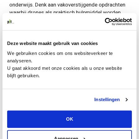
onderwijs. Denk aan vakoverstijgende opdrachten
waarbij drones als praktisch hulpmiddel worden
gebruikt. Dit draagt bij aan eigentijds en motiverend
onderwijs, waarin techniek op een natuurlijke
manier wordt geïntegreerd.
Deze website maakt gebruik van cookies
Volgend schooljaar zetten we dit traject voort met
We gebruiken cookies om ons websiteverkeer te
een nieuwe groep leerlingen en docenten. Zo blijven
analyseren.
we investeren in inspirerend en toekomstgericht
U gaat akkoord met onze cookies als u onze website
onderwijs.
blijft gebruiken.
Instellingen
OK
Aanpassen