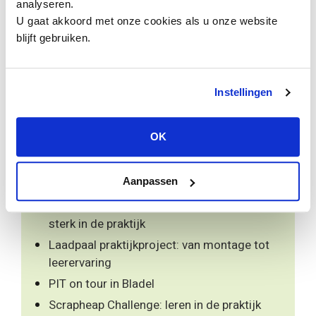
analyseren.
U gaat akkoord met onze cookies als u onze website
blijft gebruiken.
Zoek
naar:
Instellingen
OK
Laatste nieuws
Bedrijfsbezoek aan Wedeka Industry:
Aanpassen
techniek in de praktijk
Stages voor techniekdocenten: samen
sterk in de praktijk
Laadpaal praktijkproject: van montage tot
leerervaring
PIT on tour in Bladel
Scrapheap Challenge: leren in de praktijk