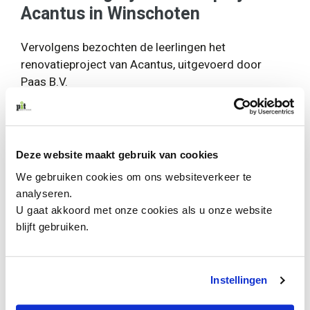
Acantus in Winschoten
Vervolgens bezochten de leerlingen het
renovatieproject van Acantus, uitgevoerd door
Paas B.V.
Projectleider Liza Wagenaar en uitvoerders Erik
Zuidema en Johan gaven een duidelijke
rondleiding. Zij lieten zien:
hoe woningen duurzamer worden
Deze website maakt gebruik van cookies
welke technieken zij hierbij gebruiken
We gebruiken cookies om ons websiteverkeer te
hoe zij planning en uitvoering combineren
analyseren.
welke stappen nodig zijn om renovatie soepel te
U gaat akkoord met onze cookies als u onze website
laten verlopen
blijft gebruiken.
Daardoor kregen leerlingen een realistisch beeld
van duurzaam renoveren in de praktijk.
Instellingen
Bezoek aan Interoffice &