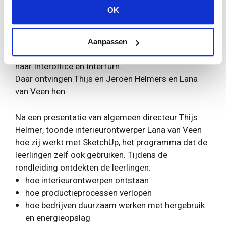
Interfurn: van ontwerp tot
OK
duurzaam interieur
Aanpassen
Na het renovatieproject vertrokken de leerlingen
naar Interoffice en Interfurn.
Daar ontvingen Thijs en Jeroen Helmers en Lana
van Veen hen.
Na een presentatie van algemeen directeur Thijs
Helmer, toonde interieurontwerper Lana van Veen
hoe zij werkt met SketchUp, het programma dat de
leerlingen zelf ook gebruiken. Tijdens de
rondleiding ontdekten de leerlingen:
hoe interieurontwerpen ontstaan
hoe productieprocessen verlopen
hoe bedrijven duurzaam werken met hergebruik
en energieopslag