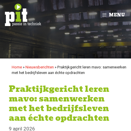
Ga
naar
MENU
de
inhoud
Home
»
Nieuwsberichten
»
Praktijkgericht leren mavo: samenwerken
met het bedrijfsleven aan échte opdrachten
Praktijkgericht leren
mavo: samenwerken
met het bedrijfsleven
aan échte opdrachten
9 april 2026