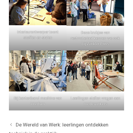
Interieurontwerper toont
Deze krukjes van
stoffen en stalen
restmateriaal kennen we ook
bij Winkler Prins
Bij kantenband machine van
Leerlingen stellen vragen aan
Interfurn
medewerkers
De Wereld van Werk: leerlingen ontdekken