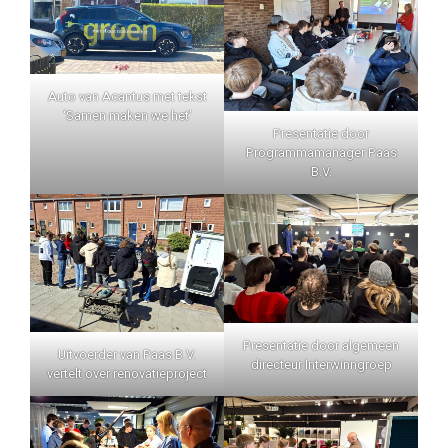
Auto van Acantus met tekst
‘Samen maken we het’
Presentatie door
Programmamanager Paas
B.V.
Presentatie door algemeen
Uitvoerder van Paas B.V.
directeur Interwinngroep
vertelt over renovatieproject