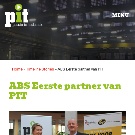
Ga
naar
MENU
de
inhoud
Home
»
Timeline Stories
»
ABS Eerste partner van PIT
ABS Eerste partner van
PIT