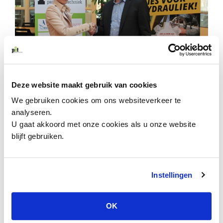
Deze website maakt gebruik van cookies
We gebruiken cookies om ons websiteverkeer te
ABS Cilinders BV (Veendam) en HOC Opleiding &
analyseren.
Training (Zuidlaren) hebben al aangeboden met ons
U gaat akkoord met onze cookies als u onze website
mee te doen en daar zijn we heel blij mee. De
blijft gebruiken.
komende tijd benaderen we meer bedrijven in de
techniek en we hopen op meer
samenwerkingsovereenkomsten. De ondersteuning
Instellingen
kan bestaan uit gastlessen, bedrijfsbezoeken,
docentstages of de mogelijkheid om gebruik te
maken van de faciliteiten van de techniekbedrijven.
OK