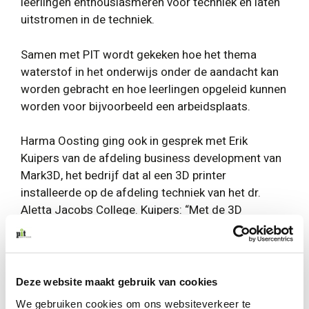
leerlingen enthousiasmeren voor techniek en laten
uitstromen in de techniek.
Samen met PIT wordt gekeken hoe het thema
waterstof in het onderwijs onder de aandacht kan
worden gebracht en hoe leerlingen opgeleid kunnen
worden voor bijvoorbeeld een arbeidsplaats.
Harma Oosting ging ook in gesprek met Erik
Kuipers van de afdeling business development van
Mark3D, het bedrijf dat al een 3D printer
installeerde op de afdeling techniek van het dr.
Aletta Jacobs College. Kuipers: “Met de 3D
printoplossingen van Mark3D kunnen leerlingen
prototypes maken en hun ontwerpen testen en
optimaliseren. Door de ervaringen met het omgaan
van 3D printen kunnen de leerlingen hun
Deze website maakt gebruik van cookies
carrièrekansen aanzienlijk verbeteren. Samen met
We gebruiken cookies om ons websiteverkeer te