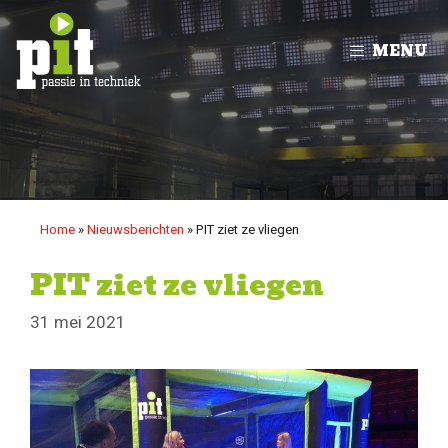
Ga
naar
MENU
de
inhoud
Home
»
Nieuwsberichten
»
PIT ziet ze vliegen
PIT ziet ze vliegen
31 mei 2021