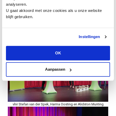
PIT ontwikkelen wij lesmateriaal voor zowel
analyseren.
docenten als leerlingen van voortgezet tot
U gaat akkoord met onze cookies als u onze website
wetenschappelijk onderwijs op het gebied van
blijft gebruiken.
professioneel 3D printen.”
Instellingen
OK
Aanpassen
vlnr Stefan van der Spek, Harma Oosting en Alidston Munting